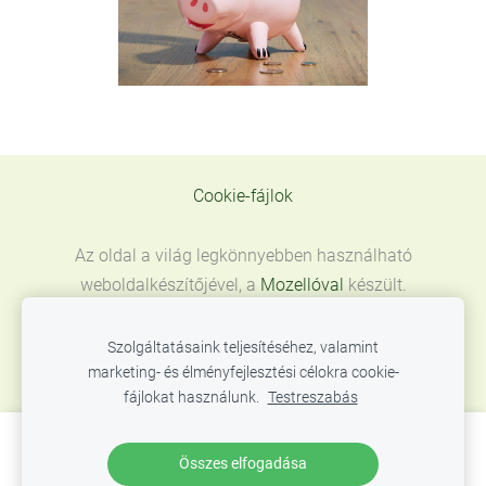
Cookie-fájlok
Az oldal a világ legkönnyebben használható
weboldalkészítőjével, a
Mozellóval
készült.
Szolgáltatásaink teljesítéséhez, valamint
marketing- és élményfejlesztési célokra cookie-
fájlokat használunk.
Testreszabás
Hozzon létre weboldalt vagy webáruházat a
Összes elfogadása
Mozello segítségével.