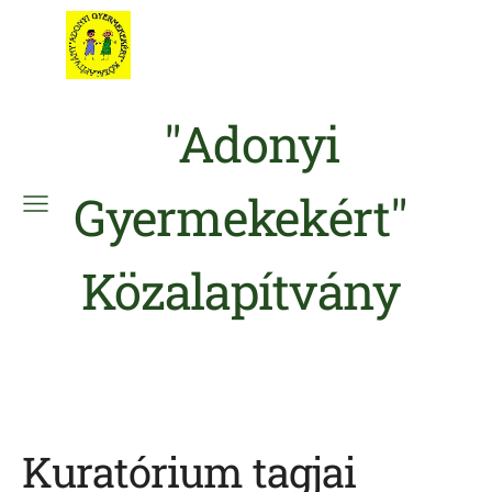
"Adonyi
Gyermekekért"
Közalapítvány
Kuratórium tagjai