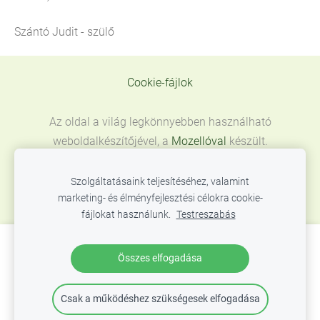
Szántó Judit - szülő
Cookie-fájlok
Az oldal a világ legkönnyebben használható
weboldalkészítőjével, a
Mozellóval
készült.
Szolgáltatásaink teljesítéséhez, valamint
marketing- és élményfejlesztési célokra cookie-
fájlokat használunk.
Testreszabás
Hozzon létre weboldalt vagy webáruházat a
Összes elfogadása
Mozello segítségével.
Gyorsan, egyszerűen, programozás nélkül.
Csak a működéshez szükségesek elfogadása